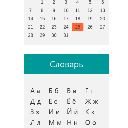
1
2
3
4
5
6
7
8
9
10
11
12
13
14
15
16
17
18
19
20
21
22
23
24
25
26
27
28
29
30
31
Словарь
А а
Б б
В в
Г г
Д д
Е е
Ё ё
Ж ж
З з
И и
Й й
К к
Л л
М м
Н н
О о