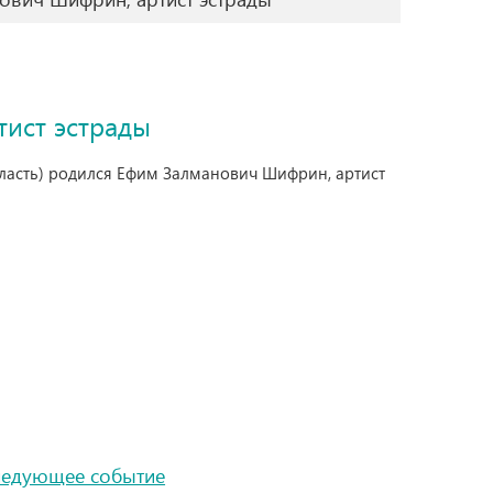
ист эстрады
область) родился Ефим Залманович Шифрин, артист
ледующее событие