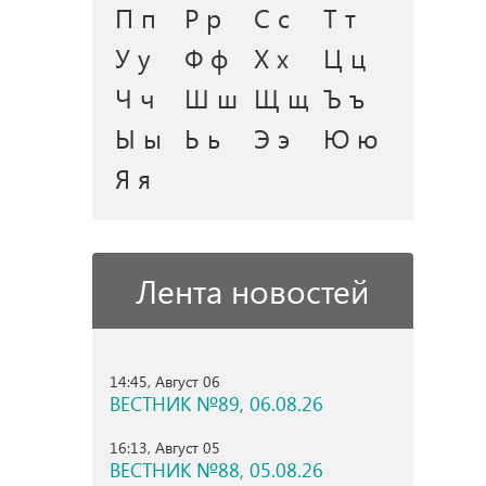
П п
Р р
С с
Т т
У у
Ф ф
Х х
Ц ц
Ч ч
Ш ш
Щ щ
Ъ ъ
Ы ы
Ь ь
Э э
Ю ю
Я я
Лента новостей
14:45, Август 06
ВЕСТНИК №89, 06.08.26
16:13, Август 05
ВЕСТНИК №88, 05.08.26