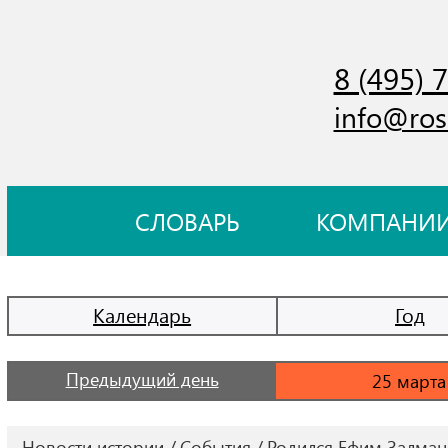
8 (495) 
info@ros
СЛОВАРЬ
КОМПАНИ
Календарь
Год
Предыдущий день
Новости истории
События
Родился Ефим Залман