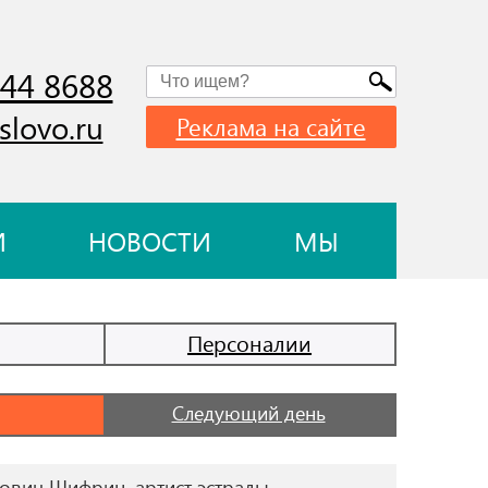
744 8688
slovo.ru
Реклама на сайте
И
НОВОСТИ
МЫ
Персоналии
Следующий день
ович Шифрин, артист эстрады