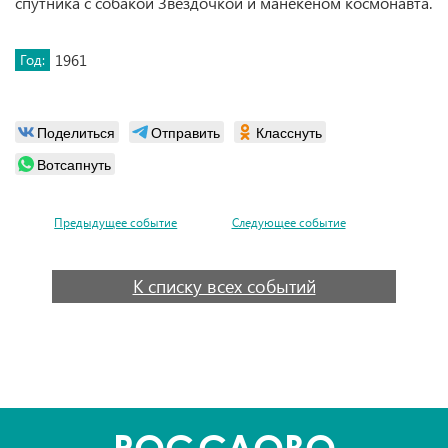
спутника с собакой Звёздочкой и манекеном космонавта.
Год:
1961
Поделиться
Отправить
Класснуть
Вотсапнуть
Предыдущее событие
Следующее событие
К списку всех событий
POC
СЛОВО