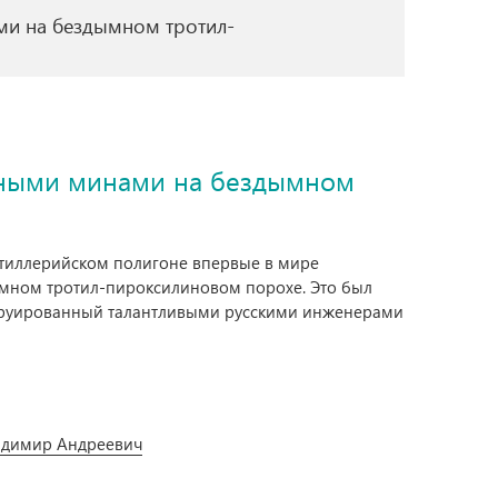
ми на бездымном тротил-
вными минами на бездымном
артиллерийском полигоне впервые в мире
мном тротил-пироксилиновом порохе. Это был
струированный талантливыми русскими инженерами
адимир Андреевич