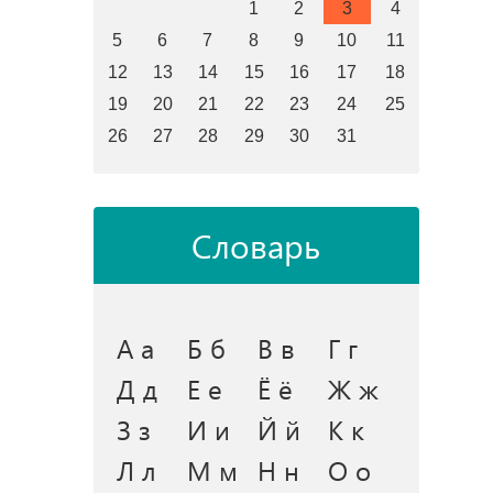
1
2
3
4
5
6
7
8
9
10
11
12
13
14
15
16
17
18
19
20
21
22
23
24
25
26
27
28
29
30
31
Словарь
А а
Б б
В в
Г г
Д д
Е е
Ё ё
Ж ж
З з
И и
Й й
К к
Л л
М м
Н н
О о