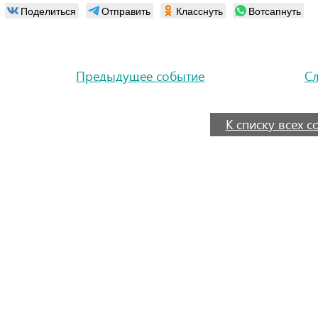
Поделиться
Отправить
Класснуть
Вотсапнуть
Предыдущее событие
С
К списку всех 