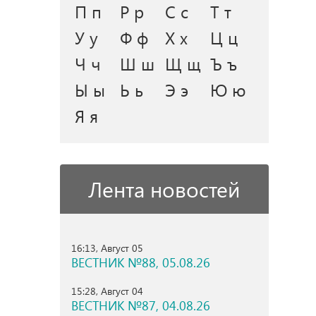
П п
Р р
С с
Т т
У у
Ф ф
Х х
Ц ц
Ч ч
Ш ш
Щ щ
Ъ ъ
Ы ы
Ь ь
Э э
Ю ю
Я я
Лента новостей
16:13, Август 05
ВЕСТНИК №88, 05.08.26
15:28, Август 04
ВЕСТНИК №87, 04.08.26