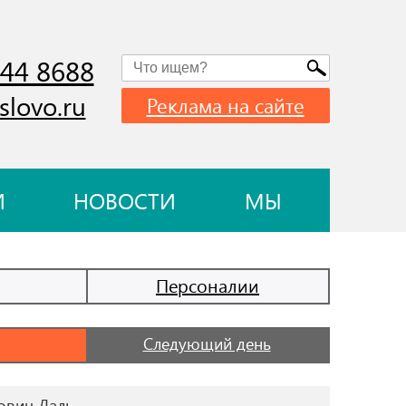
744 8688
slovo.ru
Реклама на сайте
И
НОВОСТИ
МЫ
Персоналии
Следующий день
ович Даль