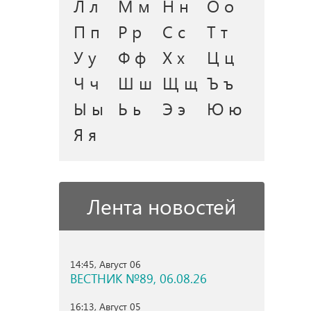
Л л
М м
Н н
О о
П п
Р р
С с
Т т
У у
Ф ф
Х х
Ц ц
Ч ч
Ш ш
Щ щ
Ъ ъ
Ы ы
Ь ь
Э э
Ю ю
Я я
Лента новостей
14:45, Август 06
ВЕСТНИК №89, 06.08.26
16:13, Август 05