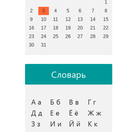
1
2
3
4
5
6
7
8
9
10
11
12
13
14
15
16
17
18
19
20
21
22
23
24
25
26
27
28
29
30
31
Словарь
А а
Б б
В в
Г г
Д д
Е е
Ё ё
Ж ж
З з
И и
Й й
К к