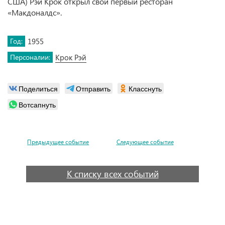
США) Рэй Крок открыл свой первый ресторан
«Макдоналдс».
Год:
1955
Персоналии:
Крок Рэй
Поделиться
Отправить
Класснуть
Вотсапнуть
Предыдущее событие
Следующее событие
К списку всех событий