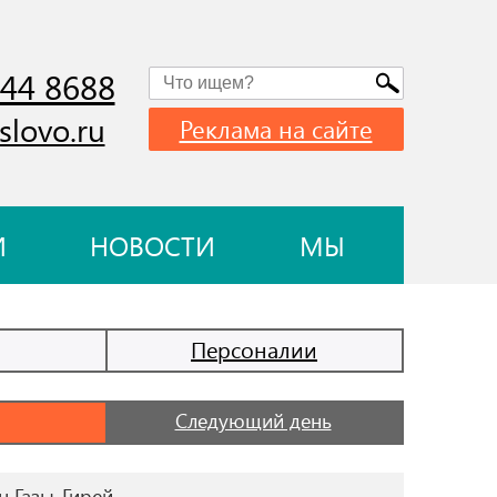
744 8688
slovo.ru
Реклама на сайте
И
НОВОСТИ
МЫ
Персоналии
Следующий день
н Газы-Гирей