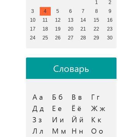
1
2
3
4
5
6
7
8
9
10
11
12
13
14
15
16
17
18
19
20
21
22
23
24
25
26
27
28
29
30
Словарь
А а
Б б
В в
Г г
Д д
Е е
Ё ё
Ж ж
З з
И и
Й й
К к
Л л
М м
Н н
О о