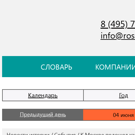
8 (495) 
info@ros
СЛОВАРЬ
КОМПАНИ
Календарь
Год
Предыдущий день
Новости истории
События
К Москве подошел ха