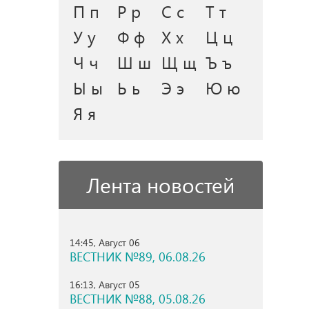
П п
Р р
С с
Т т
У у
Ф ф
Х х
Ц ц
Ч ч
Ш ш
Щ щ
Ъ ъ
Ы ы
Ь ь
Э э
Ю ю
Я я
Лента новостей
14:45, Август 06
ВЕСТНИК №89, 06.08.26
16:13, Август 05
ВЕСТНИК №88, 05.08.26