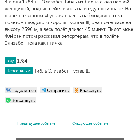
4 июня 1784 г. – Элизабет Тибль из Лиона стала первой
женщиной, поднявшейся ввысь на воздушном шаре. На
шаре, названном «Густав» в честь наблюдавшего за
полётом шведского короля Густава III, она поднялась на
высоту 2590 м, а весь полёт длился 45 минут. Пилот мсье
Флёран потом рассказал репортёрам, что в полёте
Элизабет пела как птичка.
Год:
1784
Персоналии:
Тибль Элизабет
Густав III
Поделиться
Отправить
Класснуть
Вотсапнуть
Предыдущее событие
Следующее событие