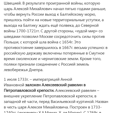
Швецией. В результате проигранной войны, которую
царь Алексей Михайлович начал пятью годами раньше,
чтобы вернуть России выход к Балтийскому морю,
пришлось пойти на новые территориальные уступки, а
выхода на Балтику ждать ещё полвека, до Северной
войны 1700-1721гг. С другой стороны, «худой мир» со
шведами позволил Москве сосредоточить силы против
Польши, с которой шла война с 1654г. Это
противостояние завершилось в 1667г. весьма успешно: в
российскую державу включены потерянные в Смутное
время смоленские и черниговские земли. Кроме того,
поляки признали соединение с Россией земель
левобережья Днепра.
1 июля 1733г. – императрицей Анной
Ивановной
заложен Алексеевский равелин в
Петропавловской крепости.
Алексеевский равелин –
внешнее укрепление Петропавловской крепости, в
западной её части, перед Васильевской куртиной. Назван
в честь царя Алексея Михайловича. Построен в 1733-
1740гг. (инженеры Х.А.Миних, Х. де Марин). С 1769г. в