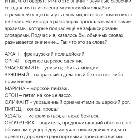
Итак, что говорят? И что это значит? Заумные словечки
сегодня взяты из сленга московской молодёжи,
стремящейся щегольнуть словами, которые почти никто
не знает. Но иногда в разговорах проскальзывают такие
архаизмы, которые подчас ещё не зафиксированы
словарями. Подчас и в, казалось бы, обычных словах
размывается значение… Так что это за слова?
АЖАН – французский полицейский.
ОРНАТ – верхнее царское одеяние.
УНАСЕКОМИТЬ – унизить; сбить амбиции
ЗРЯШНЫЙ – напрасный; сделанный без какого-либо
применения.
МАРИНА – морской пейзаж.
ОГОН – петля на конце лассо.
ОЛИФАНТ – украшенный орнаментами рыцарский рог.
ПИПЕЦ – конец, провал
ХЕЗАТЬ — испражняться, а также бояться.
ОБОЧЕЧНИК – водитель, предпочитающий обгонять по
обочинам в ущерб другим участникам движения, что
чревато дорожно-транспортными происшествиями.