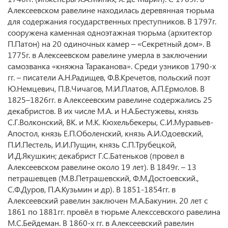
Алексеевском равелине находилась деревянная тюрьма
для содержания государственных преступников. В 1797г.
сооружена каменная одноэтажная тюрьма (архитектор
П.Патон) на 20 одиночных камер – «Секретный дом». В
1775г. в Алексеевском равелине умерла в заключении
самозванка «княжна Тараканова». Среди узников 1790-х
гг. – писатели А.Н.Радищев, Ф.В.Кречетов, польский поэт
Ю.Немцевич, П.В.Чичагов, М.И.Платов, А.П.Ермолов. В
1825–1826гг. в Алексеевским равелине содержались 25
декабристов. В их числе М.А. и Н.А.Бестужевы, князь
С.Г.Волконский, ВК. и М.К. Кюхельбекеры, С.И.Муравьев-
Апостол, князь Е.П.Оболенский, князь А.И.Одоевский,
П.И.Пестель, И.И.Пущин, князь С.П.Трубецкой,
И.Д.Якушкин; декабрист Г.С.Батеньков (провел в
Алексеевском равелине около 19 лет). В 1849г. – 13
петрашевцев (М.В.Петрашевский, Ф.М.Достоевский.,
С.Ф.Дуров, П.А.Кузьмин и др). В 1851-1854гг. в
Алексеевский равелин заключен М.А.Бакунин. 20 лет с
1861 по 1881гг. провёл в тюрьме Алекссевского равелина
М.С.Бейдеман. В 1860-х гг. в Алексеевский равелин