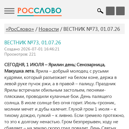
POC
СЛОВО
«РосСлово»
Новости
ВЕСТНИК №73, 01.07.26
ВЕСТНИК №73, 01.07.26
Создано 2026-07-01 16:46:21
Просмотров: 221
СЕГОДНЯ, 1 ИЮЛЯ – Ярилин день; Сенозарница,
Макушка лета.
Ярила – добрый молодец с русыми
кудрями, который разъезжает на белом коне, держа в
левой руке пучок ржи, а в правой – палицу. Праздник
Ярилы встречали обильным застольем, песнями-
плясками, проводили кулачные бои. День палящего
солнца. В июле солнце без огня горит. Июль-грозник,
молнии мечет и дубы калечит. Глухой гром 1 июля – к
тихому дождю, гулкий – к ливню. Если гремело протяжно,
то это к долгому ненастью. Гром безпрерывен, ходу не
сбавляет – на землю скоро град повалит. День Святых