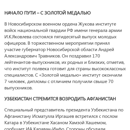
НАЧАЛО ПУТИ – С ЗОЛОТОЙ МЕДАЛЬЮ
В Новосибирском военном ордена Жукова институте
войск национальной гвардии РФ имени генерала армии
И.К.Яковлева состоялся пятидесятый выпуск молодых
офицеров. В торжественном мероприятии принял
участие губернатор Новосибирской области Андрей
Александрович Травников. Он поздравил 170
лейтенантов-выпускников, их родных и близких, отметив,
что институт полвека готовит для страны высококлассных
специалистов. С «Золотой медалью» институт окончили
7 человек, дипломы с отличием получили свыше 70
выпускников.
УЗБЕКИСТАН СТРЕМИТСЯ ВОЗРОДИТЬ АФГАНИСТАН
Специальный представитель президента Узбекистана по
Афганистану Исматулла Иргашев встретился с послом
Катара в Узбекистане Хасаном Хамзой Хашемом,
сообщает ИА Караван-Инфо. Стороны обсудили