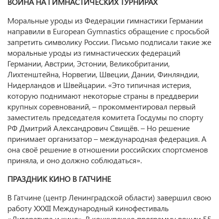
ВОЙНА НА ГИМНАСТИЧЕСКИХ ТУРНИРАХ
Моральные уроды из Федерации гимнастики Германии
направили в European Gymnastics обращение с просьбой
запретить символику России. Письмо подписали такие же
моральные уроды из гимнастических федераций
Германии, Австрии, Эстонии, Великобритании,
Лихтенштейна, Норвегии, Швеции, Дании, Финляндии,
Нидерландов и Швейцарии. «Это типичная истерия,
которую поднимают некоторые страны в преддверии
крупных соревнований, – прокомментировал первый
заместитель председателя комитета Госдумы по спорту
РФ Дмитрий Александрович Свищёв. – Но решение
принимает организатор – международная федерация. А
она своё решение в отношении российских спортсменов
приняла, и оно должно соблюдаться».
ПРАЗДНИК КИНО В ГАТЧИНЕ
В Гатчине (центр Ленинградской области) завершил свою
работу XXXII Международный кинофестиваль
«Литература и кино». В конкурсную программу вошли 55