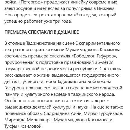
рейса. «Петергоф» продолжает линейку современных
электросудов и идёт вслед за популярным в Нижнем
Новгороде электрокатамараном «ЭкоходЪ», который
успешно работает уже три года.
ПРЕМЬЕРА СПЕКТАКЛЯ В ДУШАНБЕ
В столице Таджикистана на сцене Экспериментального
театра юного зрителя имени Мухаммаджона Касымова
состоялась премьера спектакля «Бободжон Гафуров»,
приуроченная к подготовке празднования 35-летия
Государственной независимости республики. Спектакль
рассказывает о жизни выдающегося государственного
деятеля, учёного и Героя Таджикистана Бободжона
Гафурова, показав его вклад в сохранение исторической
памяти и культурного наследия таджикского народа.
Особенностью постановки стала «живая галерея»
выдающихся деятелей культуры и науки. На сцене также
появились образы Садриддина Айни, Мирзо Турсунзаде,
Мирсаида Миршакара, Мухаммаджона Касымова и
Тухфы Фозиловой.