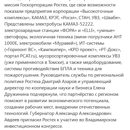
миссия Госкорпорации Ростех, где свои возможности
показали предприятия корпорации «Высокоточные
комплексы», КАМАЗ, КРЭТ, «Росэл», СТАН, УВЗ, «Швабе».
Представлены электробусы КАМАЗ‑52222,
электрозарядные станции «ФОРА» и «ELLI», «умные»
светофоры, экологичная техника (мини‑погрузчики АНТ
1000Е, электромобили «Муравей»), ИТ‑системы
(«Горизонт ВС», «Кампкипер», «KPD проект», «РТ‑Докс»,
портал PCAT.ru), мусоросортировочные комплексы УВЗ
(уже применяются в Томске), а также медоборудование,
системы противодействия БПЛА и техника для
пожаротушения. Руководитель службы по региональной
политике Ростеха Дмитрий Азаров и управляющий
директор по кооперации науки и бизнеса Елена
Дружинина подчеркнули, что партнёрство с регионом
поможет в развитии экономического потенциала,
создании рабочих мест, внедрении отечественных
технологий. Губернатор Александр Александрович
Авдеев пригласил Ростех к участию во Владимирском
инвестиционном конгрессе.