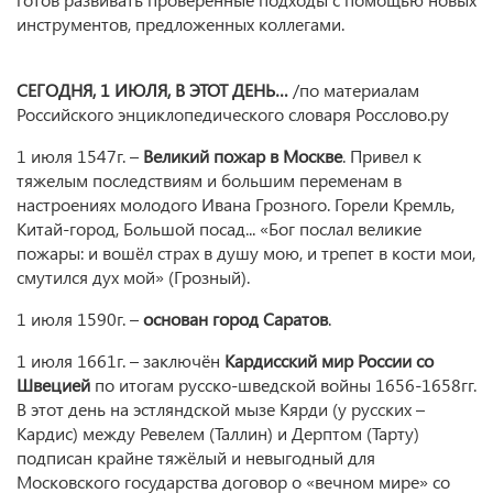
инструментов, предложенных коллегами.
СЕГОДНЯ, 1 ИЮЛЯ, В ЭТОТ ДЕНЬ…
/по материалам
Российского энциклопедического словаря Росслово.ру
1 июля 1547г. –
Великий пожар в Москве
. Привел к
тяжелым последствиям и большим переменам в
настроениях молодого Ивана Грозного. Горели Кремль,
Китай-город, Большой посад... «Бог послал великие
пожары: и вошёл страх в душу мою, и трепет в кости мои,
смутился дух мой» (Грозный).
1 июля 1590г. –
основан город Саратов
.
1 июля 1661г. – заключён
Кардисский мир России со
Швецией
по итогам русско-шведской войны 1656-1658гг.
В этот день на эстляндской мызе Кярди (у русских –
Кардис) между Ревелем (Таллин) и Дерптом (Тарту)
подписан крайне тяжёлый и невыгодный для
Московского государства договор о «вечном мире» со