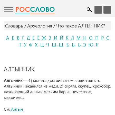
POC
СЛОВО
Словарь
Археология
Что такое АЛТЫННИК?
А
Б
В
Г
Д
Е
Ё
Ж
З
И
Й
К
Л
М
Н
О
П
Р
С
Т
У
Ф
Х
Ц
Ч
Ш
Щ
Ъ
Ы
Ь
Э
Ю
Я
АЛТЫННИК
Алтынник
— 1) монета достоинством в один алтын.
Алтынник чеканился из меди. 2) скряга, скупец, крохобор,
наживающий деньги мелким барышничеством;
мздоимец.
См.
Алтын