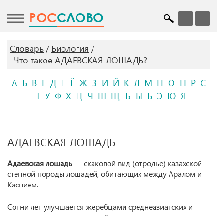
POC
СЛОВО
Словарь
Биология
Что такое АДАЕВСКАЯ ЛОШАДЬ?
А
Б
В
Г
Д
Е
Ё
Ж
З
И
Й
К
Л
М
Н
О
П
Р
С
Т
У
Ф
Х
Ц
Ч
Ш
Щ
Ъ
Ы
Ь
Э
Ю
Я
АДАЕВСКАЯ ЛОШАДЬ
Адаевская лошадь
— скаковой вид (отродье) казахской
степной породы лошадей, обитающих между Аралом и
Каспием.
Сотни лет улучшается жеребцами среднеазиатских и