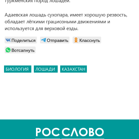
туркменских пород лошадей.
Адаевская лошадь сухопара, имеет хорошую резвость,
обладает лёгкими грациозными движениями и
используется для верховой езды.
Поделиться
Отправить
Класснуть
Вотсапнуть
БИОЛОГИЯ
ЛОШАДИ
КАЗАХСТАН
POC
СЛОВО