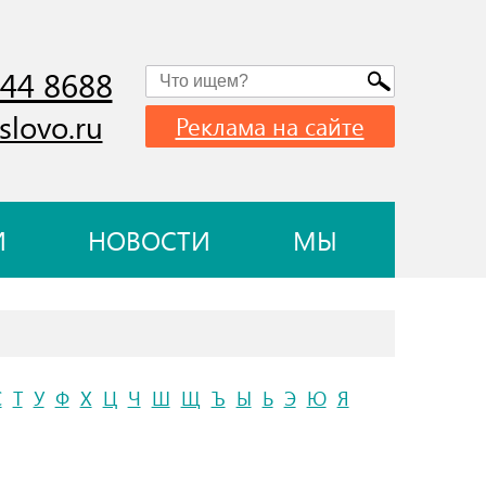
744 8688
slovo.ru
Реклама на сайте
И
НОВОСТИ
МЫ
С
Т
У
Ф
Х
Ц
Ч
Ш
Щ
Ъ
Ы
Ь
Э
Ю
Я