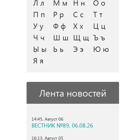
Л л
М м
Н н
О о
П п
Р р
С с
Т т
У у
Ф ф
Х х
Ц ц
Ч ч
Ш ш
Щ щ
Ъ ъ
Ы ы
Ь ь
Э э
Ю ю
Я я
Лента новостей
14:45, Август 06
ВЕСТНИК №89, 06.08.26
16:13, Август 05