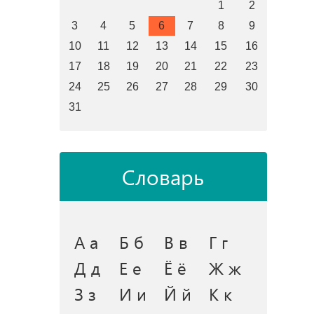
1
2
3
4
5
6
7
8
9
10
11
12
13
14
15
16
17
18
19
20
21
22
23
24
25
26
27
28
29
30
31
Словарь
А а
Б б
В в
Г г
Д д
Е е
Ё ё
Ж ж
З з
И и
Й й
К к