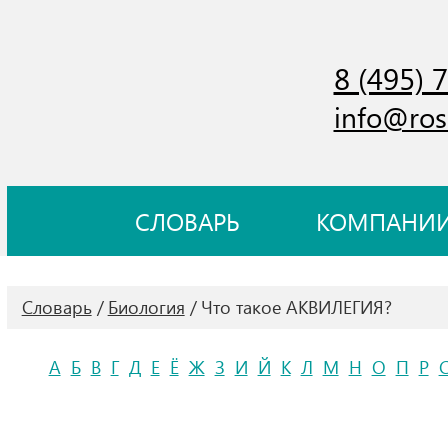
8 (495) 
info@ros
СЛОВАРЬ
КОМПАНИ
Словарь
Биология
Что такое АКВИЛЕГИЯ?
А
Б
В
Г
Д
Е
Ё
Ж
З
И
Й
К
Л
М
Н
О
П
Р