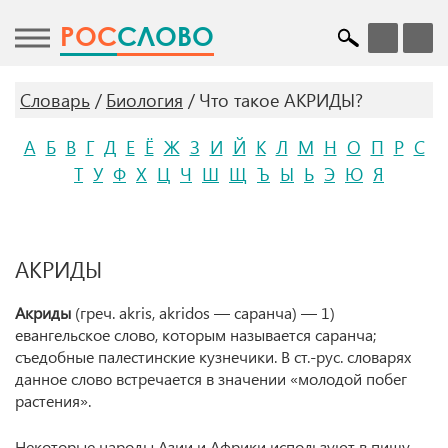
POC
СЛОВО
Словарь
Биология
Что такое АКРИДЫ?
А
Б
В
Г
Д
Е
Ё
Ж
З
И
Й
К
Л
М
Н
О
П
Р
С
Т
У
Ф
Х
Ц
Ч
Ш
Щ
Ъ
Ы
Ь
Э
Ю
Я
АКРИДЫ
Акриды
(греч. akris, akridos — саранча) — 1)
евангельское слово, которым называется саранча;
съедобные палестинские кузнечики. В ст.-рус. словарях
данное слово встречается в значении «молодой побег
растения».
Некоторые народы Азии и Африки используют в пищу