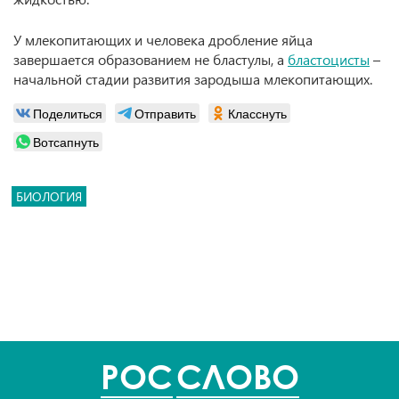
У млекопитающих и человека дробление яйца
завершается образованием не бластулы, а
бластоцисты
–
начальной стадии развития зародыша млекопитающих.
Поделиться
Отправить
Класснуть
Вотсапнуть
БИОЛОГИЯ
POC
СЛОВО