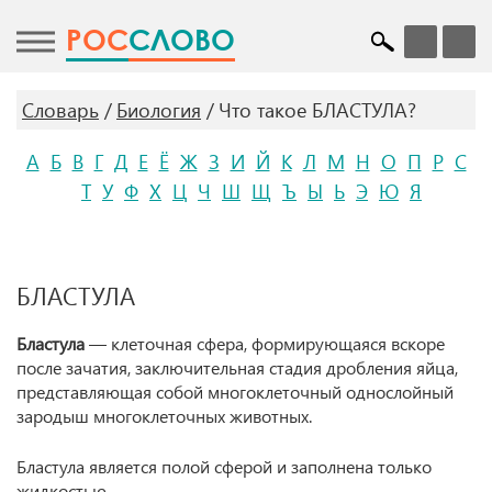
POC
СЛОВО
Словарь
Биология
Что такое БЛАСТУЛА?
А
Б
В
Г
Д
Е
Ё
Ж
З
И
Й
К
Л
М
Н
О
П
Р
С
Т
У
Ф
Х
Ц
Ч
Ш
Щ
Ъ
Ы
Ь
Э
Ю
Я
БЛАСТУЛА
Бластула
— клеточная сфера, формирующаяся вскоре
после зачатия, заключительная стадия дробления яйца,
представляющая собой многоклеточный однослойный
зародыш многоклеточных животных.
Бластула является полой сферой и заполнена только
жидкостью.