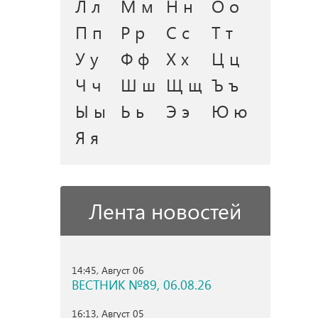
Л л
М м
Н н
О о
П п
Р р
С с
Т т
У у
Ф ф
Х х
Ц ц
Ч ч
Ш ш
Щ щ
Ъ ъ
Ы ы
Ь ь
Э э
Ю ю
Я я
Лента новостей
14:45, Август 06
ВЕСТНИК №89, 06.08.26
16:13, Август 05