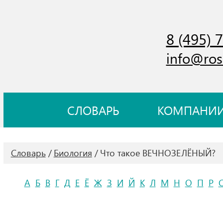
8 (495) 
info@ros
СЛОВАРЬ
КОМПАНИ
Словарь
Биология
Что такое ВЕЧНОЗЕЛЁНЫЙ?
А
Б
В
Г
Д
Е
Ё
Ж
З
И
Й
К
Л
М
Н
О
П
Р