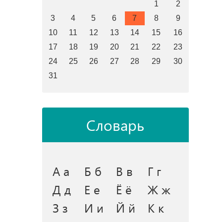
1
2
3
4
5
6
7
8
9
10
11
12
13
14
15
16
17
18
19
20
21
22
23
24
25
26
27
28
29
30
31
Словарь
А а
Б б
В в
Г г
Д д
Е е
Ё ё
Ж ж
З з
И и
Й й
К к