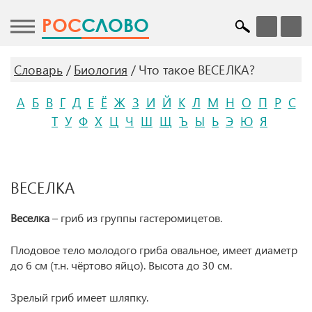
POC
СЛОВО
Словарь
Биология
Что такое ВЕСЕЛКА?
А
Б
В
Г
Д
Е
Ё
Ж
З
И
Й
К
Л
М
Н
О
П
Р
С
Т
У
Ф
Х
Ц
Ч
Ш
Щ
Ъ
Ы
Ь
Э
Ю
Я
ВЕСЕЛКА
Веселка
– гриб из группы гастеромицетов.
Плодовое тело молодого гриба овальное, имеет диаметр
до 6 см (т.н. чёртово яйцо). Высота до 30 см.
Зрелый гриб имеет шляпку.