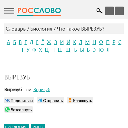
POC
СЛОВО
Словарь
Биология
Что такое ВЫРЕЗУБ?
А
Б
В
Г
Д
Е
Ё
Ж
З
И
Й
К
Л
М
Н
О
П
Р
С
Т
У
Ф
Х
Ц
Ч
Ш
Щ
Ъ
Ы
Ь
Э
Ю
Я
ВЫРЕЗУБ
Вырезуб
– см.
Веризуб
Поделиться
Отправить
Класснуть
Вотсапнуть
БИОЛОГИЯ
РЫБЫ