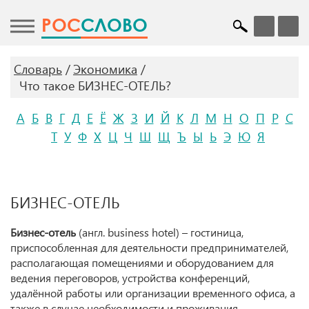
POC
СЛОВО
Словарь
Экономика
Что такое БИЗНЕС-ОТЕЛЬ?
А
Б
В
Г
Д
Е
Ё
Ж
З
И
Й
К
Л
М
Н
О
П
Р
С
Т
У
Ф
Х
Ц
Ч
Ш
Щ
Ъ
Ы
Ь
Э
Ю
Я
БИЗНЕС-ОТЕЛЬ
Бизнес-отель
(англ. business hotel) – гостиница,
приспособленная для деятельности предпринимателей,
располагающая помещениями и оборудованием для
ведения переговоров, устройства конференций,
удалённой работы или организации временного офиса, а
также в случае необходимости и проживания