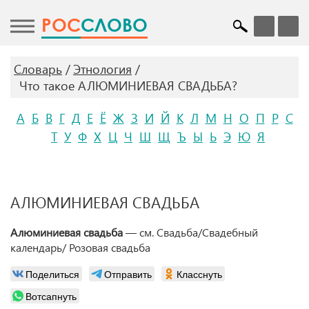
POC
СЛОВО
Словарь
Этнология
Что такое АЛЮМИНИЕВАЯ СВАДЬБА?
А
Б
В
Г
Д
Е
Ё
Ж
З
И
Й
К
Л
М
Н
О
П
Р
С
Т
У
Ф
Х
Ц
Ч
Ш
Щ
Ъ
Ы
Ь
Э
Ю
Я
АЛЮМИНИЕВАЯ СВАДЬБА
Алюминиевая свадьба
— см. Свадьба/Свадебный
календарь/ Розовая свадьба
Поделиться
Отправить
Класснуть
Вотсапнуть