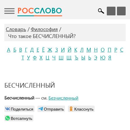
POC
СЛОВО
Словарь
Философия
Что такое БЕСЧИСЛЕННЫЙ?
А
Б
В
Г
Д
Е
Ё
Ж
З
И
Й
К
Л
М
Н
О
П
Р
С
Т
У
Ф
Х
Ц
Ч
Ш
Щ
Ъ
Ы
Ь
Э
Ю
Я
БЕСЧИСЛЕННЫЙ
Бесчисленный
— см.
Безчисленный
Поделиться
Отправить
Класснуть
Вотсапнуть