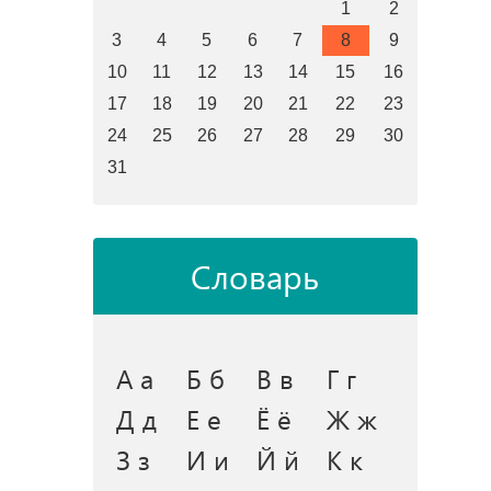
1
2
3
4
5
6
7
8
9
10
11
12
13
14
15
16
17
18
19
20
21
22
23
24
25
26
27
28
29
30
31
Словарь
А а
Б б
В в
Г г
Д д
Е е
Ё ё
Ж ж
З з
И и
Й й
К к