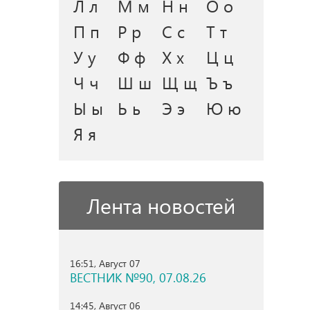
Л л
М м
Н н
О о
П п
Р р
С с
Т т
У у
Ф ф
Х х
Ц ц
Ч ч
Ш ш
Щ щ
Ъ ъ
Ы ы
Ь ь
Э э
Ю ю
Я я
Лента новостей
16:51, Август 07
ВЕСТНИК №90, 07.08.26
14:45, Август 06