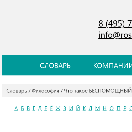
8 (495) 
info@ros
СЛОВАРЬ
КОМПАНИ
Словарь
Философия
Что такое БЕСПОМОЩНЫЙ
А
Б
В
Г
Д
Е
Ё
Ж
З
И
Й
К
Л
М
Н
О
П
Р