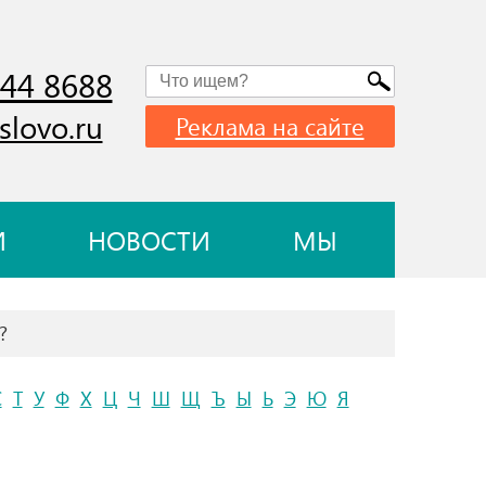
744 8688
slovo.ru
Реклама на сайте
И
НОВОСТИ
МЫ
?
С
Т
У
Ф
Х
Ц
Ч
Ш
Щ
Ъ
Ы
Ь
Э
Ю
Я