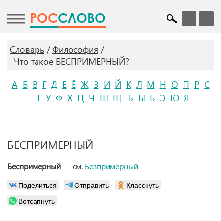
POC
СЛОВО
Словарь
Философия
Что такое БЕСПРИМЕРНЫЙ?
А
Б
В
Г
Д
Е
Ё
Ж
З
И
Й
К
Л
М
Н
О
П
Р
С
Т
У
Ф
Х
Ц
Ч
Ш
Щ
Ъ
Ы
Ь
Э
Ю
Я
БЕСПРИМЕРНЫЙ
Беспримерный
— см.
Безпримерный
Поделиться
Отправить
Класснуть
Вотсапнуть