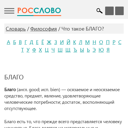
POC
СЛОВО
Словарь
Философия
Что такое БЛАГО?
А
Б
В
Г
Д
Е
Ё
Ж
З
И
Й
К
Л
М
Н
О
П
Р
С
Т
У
Ф
Х
Ц
Ч
Ш
Щ
Ъ
Ы
Ь
Э
Ю
Я
БЛАГО
Благо
(англ. good; исп. bien) — осязаемое и неосязаемое
средство, предмет, явление, удовлетворяющие
человеческие потребности; достаток, восполняющий
отсутствующее.
Благо есть то, что прежде всего представляется человеку
ценностью. Блага делятся на материальные и