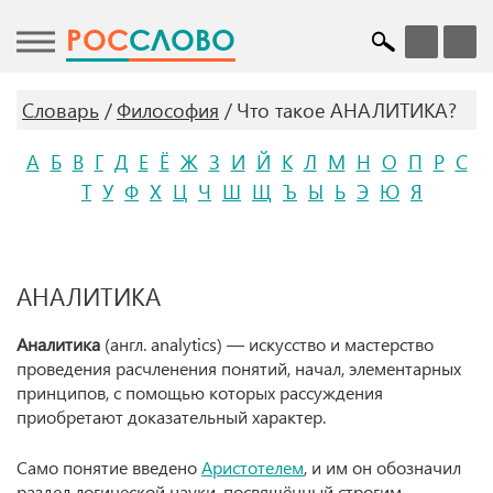
POC
СЛОВО
Словарь
Философия
Что такое АНАЛИТИКА?
А
Б
В
Г
Д
Е
Ё
Ж
З
И
Й
К
Л
М
Н
О
П
Р
С
Т
У
Ф
Х
Ц
Ч
Ш
Щ
Ъ
Ы
Ь
Э
Ю
Я
АНАЛИТИКА
Аналитика
(англ. analytics) — искусство и мастерство
проведения расчленения понятий, начал, элементарных
принципов, с помощью которых рассуждения
приобретают доказательный характер.
Само понятие введено
Аристотелем
, и им он обозначил
раздел логической науки, посвящённый строгим