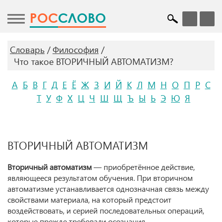
POC
СЛОВО
Словарь
Философия
Что такое ВТОРИЧНЫЙ АВТОМАТИЗМ?
А
Б
В
Г
Д
Е
Ё
Ж
З
И
Й
К
Л
М
Н
О
П
Р
С
Т
У
Ф
Х
Ц
Ч
Ш
Щ
Ъ
Ы
Ь
Э
Ю
Я
ВТОРИЧНЫЙ АВТОМАТИЗМ
Вторичный автоматизм
— приобретённое действие,
являющееся результатом обучения. При вторичном
автоматизме устанавливается однозначная связь между
свойствами материала, на который предстоит
воздействовать, и серией последовательных операций,
которые прежде требовали осознания.