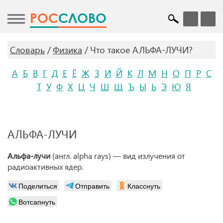
POC
СЛОВО
Словарь
Физика
Что такое АЛЬФА-ЛУЧИ?
А
Б
В
Г
Д
Е
Ё
Ж
З
И
Й
К
Л
М
Н
О
П
Р
С
Т
У
Ф
Х
Ц
Ч
Ш
Щ
Ъ
Ы
Ь
Э
Ю
Я
АЛЬФА-ЛУЧИ
Альфа-лучи
(англ. alpha rays) — вид излучения от
радиоактивных ядер.
Поделиться
Отправить
Класснуть
Вотсапнуть