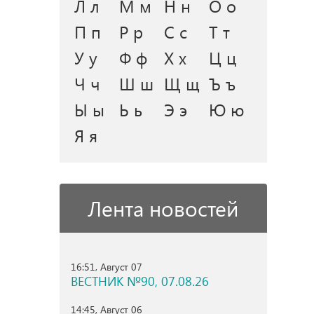
Л л
М м
Н н
О о
П п
Р р
С с
Т т
У у
Ф ф
Х х
Ц ц
Ч ч
Ш ш
Щ щ
Ъ ъ
Ы ы
Ь ь
Э э
Ю ю
Я я
Лента новостей
16:51, Август 07
ВЕСТНИК №90, 07.08.26
14:45, Август 06