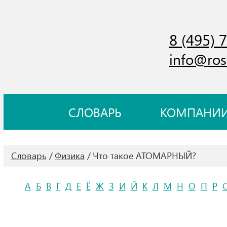
8 (495) 
info@ros
СЛОВАРЬ
КОМПАНИ
Словарь
Физика
Что такое АТОМАРНЫЙ?
А
Б
В
Г
Д
Е
Ё
Ж
З
И
Й
К
Л
М
Н
О
П
Р