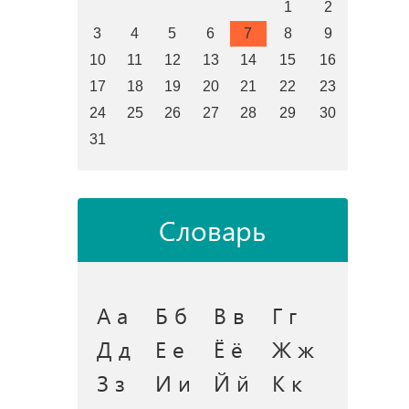
1
2
3
4
5
6
7
8
9
10
11
12
13
14
15
16
17
18
19
20
21
22
23
24
25
26
27
28
29
30
31
Словарь
А а
Б б
В в
Г г
Д д
Е е
Ё ё
Ж ж
З з
И и
Й й
К к