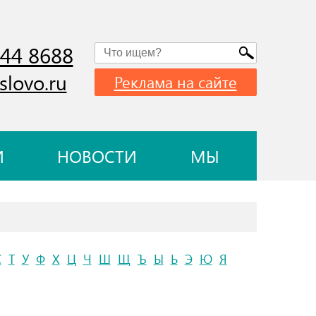
744 8688
slovo.ru
Реклама на сайте
И
НОВОСТИ
МЫ
С
Т
У
Ф
Х
Ц
Ч
Ш
Щ
Ъ
Ы
Ь
Э
Ю
Я