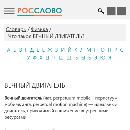
POC
СЛОВО
Словарь
Физика
Что такое ВЕЧНЫЙ ДВИГАТЕЛЬ?
А
Б
В
Г
Д
Е
Ё
Ж
З
И
Й
К
Л
М
Н
О
П
Р
С
Т
У
Ф
Х
Ц
Ч
Ш
Щ
Ъ
Ы
Ь
Э
Ю
Я
ВЕЧНЫЙ ДВИГАТЕЛЬ
Вечный двигатель
(лат. perpetuum mobile – перпетуум
мобиле; англ. perpetual motion machine) — идеальный
двигатель, приводимый в движение внутренними
ресурсами.