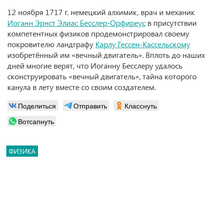
12 ноября 1717 г. немецкий алхимик, врач и механик
Иоганн Эрнст Элиас Бесслер-Орфиреус
в присутствии
компетентных физиков продемонстрировал своему
покровителю ландграфу
Карлу Гессен-Кассельскому
изобретённый им «вечный двигатель». Вплоть до наших
дней многие верят, что Иоганну Бесслеру удалось
сконструировать «вечный двигатель», тайна которого
канула в лету вместе со своим создателем.
Поделиться
Отправить
Класснуть
Вотсапнуть
ФИЗИКА