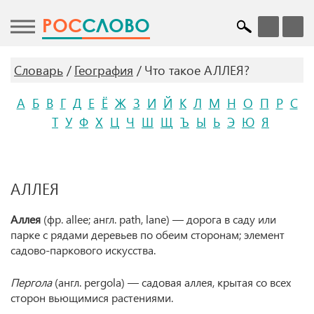
POC
СЛОВО
Словарь
География
Что такое АЛЛЕЯ?
А
Б
В
Г
Д
Е
Ё
Ж
З
И
Й
К
Л
М
Н
О
П
Р
С
Т
У
Ф
Х
Ц
Ч
Ш
Щ
Ъ
Ы
Ь
Э
Ю
Я
АЛЛЕЯ
Аллея
(фр. allee; англ. path, lane) — дорога в саду или
парке с рядами деревьев по обеим сторонам; элемент
садово-паркового искусства.
Пергола
(англ. pergola) — садовая аллея, крытая со всех
сторон вьющимися растениями.