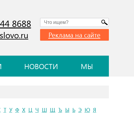
744 8688
slovo.ru
Реклама на сайте
И
НОВОСТИ
МЫ
С
Т
У
Ф
Х
Ц
Ч
Ш
Щ
Ъ
Ы
Ь
Э
Ю
Я