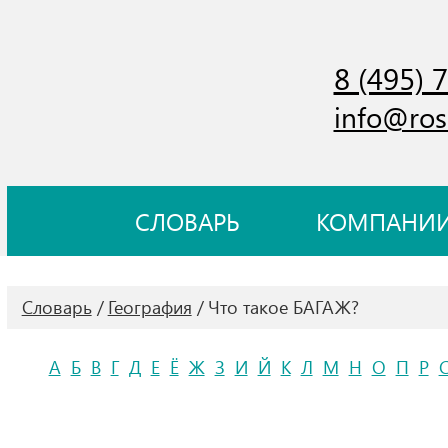
8 (495) 
info@ros
СЛОВАРЬ
КОМПАНИ
Словарь
География
Что такое БАГАЖ?
А
Б
В
Г
Д
Е
Ё
Ж
З
И
Й
К
Л
М
Н
О
П
Р