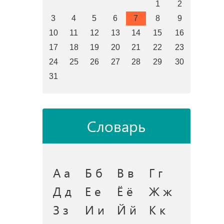
1
2
3
4
5
6
7
8
9
10
11
12
13
14
15
16
17
18
19
20
21
22
23
24
25
26
27
28
29
30
31
Словарь
А а
Б б
В в
Г г
Д д
Е е
Ё ё
Ж ж
З з
И и
Й й
К к