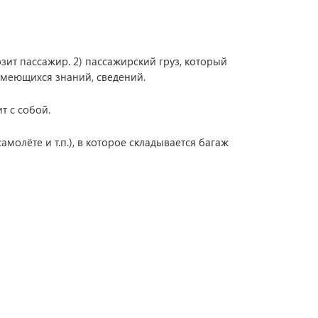
возит пассажир. 2) пассажирский груз, который
имеющихся знаний, сведений.
 с собой.
молёте и т.п.), в которое складывается багаж