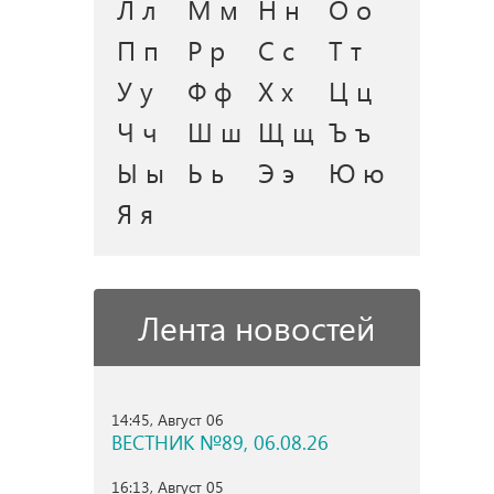
Л л
М м
Н н
О о
П п
Р р
С с
Т т
У у
Ф ф
Х х
Ц ц
Ч ч
Ш ш
Щ щ
Ъ ъ
Ы ы
Ь ь
Э э
Ю ю
Я я
Лента новостей
14:45, Август 06
ВЕСТНИК №89, 06.08.26
16:13, Август 05