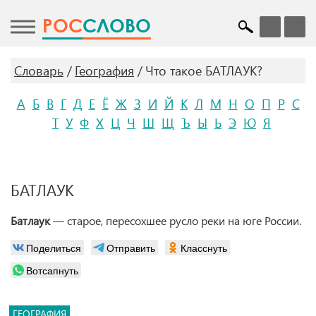
POC
СЛОВО
Словарь
География
Что такое БАТЛАУК?
А
Б
В
Г
Д
Е
Ё
Ж
З
И
Й
К
Л
М
Н
О
П
Р
С
Т
У
Ф
Х
Ц
Ч
Ш
Щ
Ъ
Ы
Ь
Э
Ю
Я
БАТЛАУК
Батлаук
— старое, пересохшее русло реки на юге России.
Поделиться
Отправить
Класснуть
Вотсапнуть
ГЕОГРАФИЯ