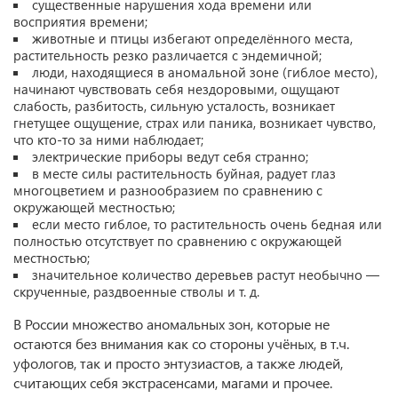
существенные нарушения хода времени или
восприятия времени;
животные и птицы избегают определённого места,
растительность резко различается с эндемичной;
люди, находящиеся в аномальной зоне (гиблое место),
начинают чувствовать себя нездоровыми, ощущают
слабость, разбитость, сильную усталость, возникает
гнетущее ощущение, страх или паника, возникает чувство,
что кто-то за ними наблюдает;
электрические приборы ведут себя странно;
в месте силы растительность буйная, радует глаз
многоцветием и разнообразием по сравнению с
окружающей местностью;
если место гиблое, то растительность очень бедная или
полностью отсутствует по сравнению с окружающей
местностью;
значительное количество деревьев растут необычно —
скрученные, раздвоенные стволы и т. д.
В России множество аномальных зон, которые не
остаются без внимания как со стороны учёных, в т.ч.
уфологов, так и просто энтузиастов, а также людей,
считающих себя экстрасенсами, магами и прочее.