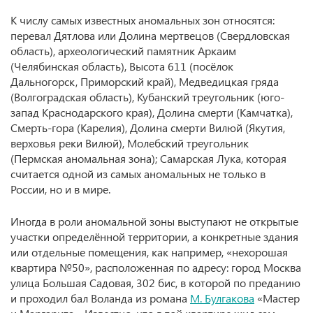
К числу самых известных аномальных зон относятся:
перевал Дятлова или Долина мертвецов (Свердловская
область), археологический памятник Аркаим
(Челябинская область), Высота 611 (посёлок
Дальногорск, Приморский край), Медведицкая гряда
(Волгоградская область), Кубанский треугольник (юго-
запад Краснодарского края), Долина смерти (Камчатка),
Смерть-гора (Карелия), Долина смерти Вилюй (Якутия,
верховья реки Вилюй), Молебский треугольник
(Пермская аномальная зона); Самарская Лука, которая
считается одной из самых аномальных не только в
России, но и в мире.
Иногда в роли аномальной зоны выступают не открытые
участки определённой территории, а конкретные здания
или отдельные помещения, как например, «нехорошая
квартира №50», расположенная по адресу: город Москва
улица Большая Садовая, 302 бис, в которой по преданию
и проходил бал Воланда из романа
М. Булгакова
«Мастер