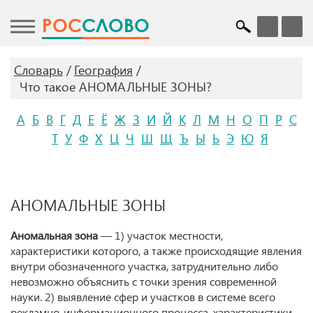
POC
СЛОВО
Словарь
География
Что такое АНОМАЛЬНЫЕ ЗОНЫ?
А
Б
В
Г
Д
Е
Ё
Ж
З
И
Й
К
Л
М
Н
О
П
Р
С
Т
У
Ф
Х
Ц
Ч
Ш
Щ
Ъ
Ы
Ь
Э
Ю
Я
АНОМАЛЬНЫЕ ЗОНЫ
Аномальная зона
— 1) участок местности,
характеристики которого, а также происходящие явления
внутри обозначенного участка, затруднительно либо
невозможно объяснить с точки зрения современной
науки. 2) выявление сфер и участков в системе всего
рекламно-информационного процесса, характеристики