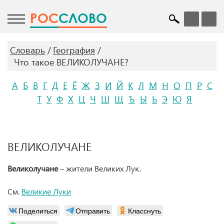
POC
СЛОВО
Словарь
География
Что такое ВЕЛИКОЛУЧАНЕ?
А
Б
В
Г
Д
Е
Ё
Ж
З
И
Й
К
Л
М
Н
О
П
Р
С
Т
У
Ф
Х
Ц
Ч
Ш
Щ
Ъ
Ы
Ь
Э
Ю
Я
ВЕЛИКОЛУЧАНЕ
Великолучане
– жители Великих Лук.
См.
Великие Луки
Поделиться
Отправить
Класснуть