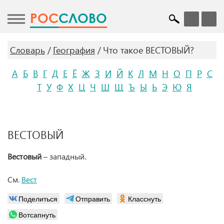
POC
СЛОВО
Словарь
География
Что такое ВЕСТОВЫЙ?
А
Б
В
Г
Д
Е
Ё
Ж
З
И
Й
К
Л
М
Н
О
П
Р
С
Т
У
Ф
Х
Ц
Ч
Ш
Щ
Ъ
Ы
Ь
Э
Ю
Я
ВЕСТОВЫЙ
Вестовый
– западный.
См.
Вест
Поделиться
Отправить
Класснуть
Вотсапнуть