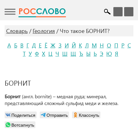
POC
СЛОВО
Словарь
Геология
Что такое БОРНИТ?
А
Б
В
Г
Д
Е
Ё
Ж
З
И
Й
К
Л
М
Н
О
П
Р
С
Т
У
Ф
Х
Ц
Ч
Ш
Щ
Ъ
Ы
Ь
Э
Ю
Я
БОРНИТ
Борнит
(англ. bornite) – медная руда; минерал,
представляющий сложный сульфид меди и железа.
Поделиться
Отправить
Класснуть
Вотсапнуть