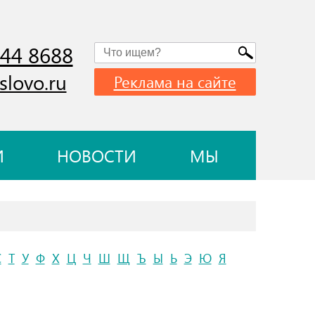
744 8688
slovo.ru
Реклама на сайте
И
НОВОСТИ
МЫ
С
Т
У
Ф
Х
Ц
Ч
Ш
Щ
Ъ
Ы
Ь
Э
Ю
Я