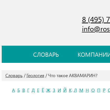
8 (495) 
info@ros
СЛОВАРЬ
КОМПАНИ
Словарь
Геология
Что такое АКВАМАРИН?
А
Б
В
Г
Д
Е
Ё
Ж
З
И
Й
К
Л
М
Н
О
П
Р