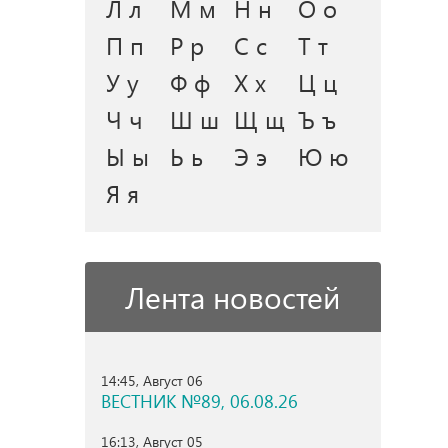
Л л
М м
Н н
О о
П п
Р р
С с
Т т
У у
Ф ф
Х х
Ц ц
Ч ч
Ш ш
Щ щ
Ъ ъ
Ы ы
Ь ь
Э э
Ю ю
Я я
Лента новостей
14:45, Август 06
ВЕСТНИК №89, 06.08.26
16:13, Август 05