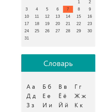
1
2
3
4
5
6
7
8
9
10
11
12
13
14
15
16
17
18
19
20
21
22
23
24
25
26
27
28
29
30
31
Словарь
А а
Б б
В в
Г г
Д д
Е е
Ё ё
Ж ж
З з
И и
Й й
К к