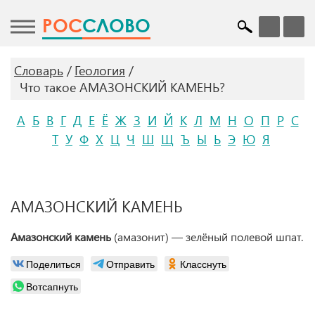
POC
СЛОВО
Словарь
Геология
Что такое АМАЗОНСКИЙ КАМЕНЬ?
А
Б
В
Г
Д
Е
Ё
Ж
З
И
Й
К
Л
М
Н
О
П
Р
С
Т
У
Ф
Х
Ц
Ч
Ш
Щ
Ъ
Ы
Ь
Э
Ю
Я
АМАЗОНСКИЙ КАМЕНЬ
Амазонский камень
(амазонит) — зелёный полевой шпат.
Поделиться
Отправить
Класснуть
Вотсапнуть