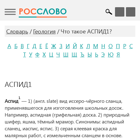
POC
СЛОВО
Словарь
Геология
Что такое АСПИД1?
А
Б
В
Г
Д
Е
Ё
Ж
З
И
Й
К
Л
М
Н
О
П
Р
С
Т
У
Ф
Х
Ц
Ч
Ш
Щ
Ъ
Ы
Ь
Э
Ю
Я
АСПИД1
1
Аспид
— 1) (англ. slate) вид иссеро-чёрного сланца,
применявшегося для изготовления школьных досок.
Например, аспидная (грифельная) доска. 2) природный
шифер, яшма, тёмный мрамор. Синонимы: аспидный
сланец, иаспис, яспис. 3) серая клеевая краска для
малярных работ, с измельченным сланцем в основе.