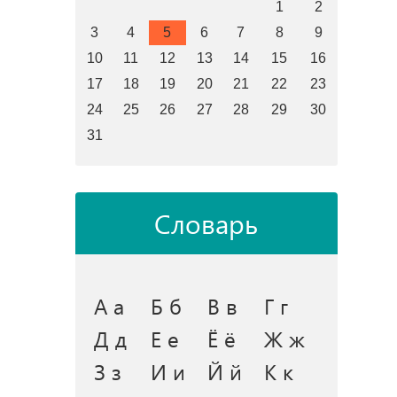
1
2
3
4
5
6
7
8
9
10
11
12
13
14
15
16
17
18
19
20
21
22
23
24
25
26
27
28
29
30
31
Словарь
А а
Б б
В в
Г г
Д д
Е е
Ё ё
Ж ж
З з
И и
Й й
К к