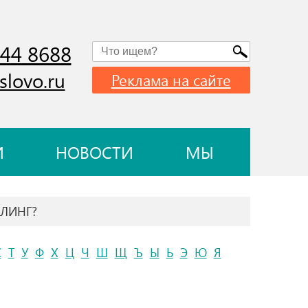
744 8688
slovo.ru
Реклама на сайте
И
НОВОСТИ
МЫ
БЛИНГ?
С
Т
У
Ф
Х
Ц
Ч
Ш
Щ
Ъ
Ы
Ь
Э
Ю
Я