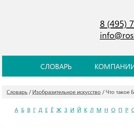
8 (495) 
info@ros
СЛОВАРЬ
КОМПАНИ
Словарь
Изобразительное искусство
Что такое 
А
Б
В
Г
Д
Е
Ё
Ж
З
И
Й
К
Л
М
Н
О
П
Р