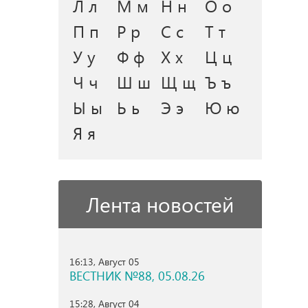
Л л
М м
Н н
О о
П п
Р р
С с
Т т
У у
Ф ф
Х х
Ц ц
Ч ч
Ш ш
Щ щ
Ъ ъ
Ы ы
Ь ь
Э э
Ю ю
Я я
Лента новостей
16:13, Август 05
ВЕСТНИК №88, 05.08.26
15:28, Август 04