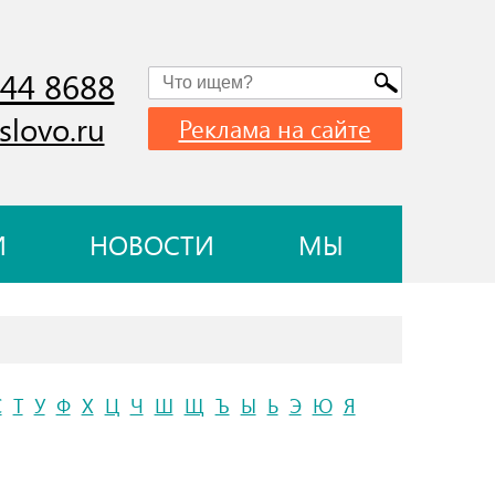
744 8688
slovo.ru
Реклама на сайте
И
НОВОСТИ
МЫ
С
Т
У
Ф
Х
Ц
Ч
Ш
Щ
Ъ
Ы
Ь
Э
Ю
Я