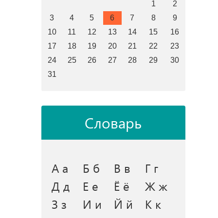
1
2
3
4
5
6
7
8
9
10
11
12
13
14
15
16
17
18
19
20
21
22
23
24
25
26
27
28
29
30
31
Словарь
А а
Б б
В в
Г г
Д д
Е е
Ё ё
Ж ж
З з
И и
Й й
К к