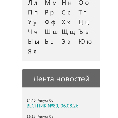
Л л
М м
Н н
О о
П п
Р р
С с
Т т
У у
Ф ф
Х х
Ц ц
Ч ч
Ш ш
Щ щ
Ъ ъ
Ы ы
Ь ь
Э э
Ю ю
Я я
Лента новостей
14:45, Август 06
ВЕСТНИК №89, 06.08.26
16:13, Август 05