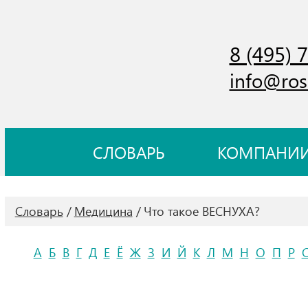
8 (495) 
info@ros
СЛОВАРЬ
КОМПАНИ
Словарь
Медицина
Что такое ВЕСНУХА?
А
Б
В
Г
Д
Е
Ё
Ж
З
И
Й
К
Л
М
Н
О
П
Р