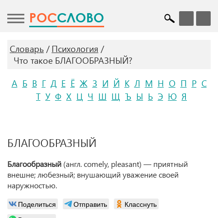
POC
СЛОВО
Словарь
Психология
Что такое БЛАГООБРАЗНЫЙ?
А
Б
В
Г
Д
Е
Ё
Ж
З
И
Й
К
Л
М
Н
О
П
Р
С
Т
У
Ф
Х
Ц
Ч
Ш
Щ
Ъ
Ы
Ь
Э
Ю
Я
БЛАГООБРАЗНЫЙ
Благообразный
(англ. comely, pleasant) — приятный
внешне; любезный; внушающий уважение своей
наружностью.
Поделиться
Отправить
Класснуть