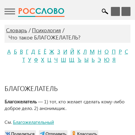
POC
СЛОВО
Словарь
Психология
Что такое БЛАГОЖЕЛАТЕЛЬ?
А
Б
В
Г
Д
Е
Ё
Ж
З
И
Й
К
Л
М
Н
О
П
Р
С
Т
У
Ф
Х
Ц
Ч
Ш
Щ
Ъ
Ы
Ь
Э
Ю
Я
БЛАГОЖЕЛАТЕЛЬ
Благожелатель
— 1) тот, кто желает сделать кому-либо
доброе дело. 2) анонимщик.
См.
Благожелательный
Поделиться
Отправить
Класснуть