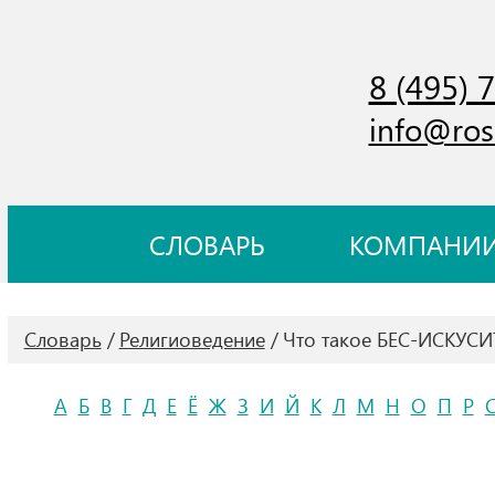
8 (495) 
info@ros
СЛОВАРЬ
КОМПАНИ
Словарь
Религиоведение
Что такое БЕС-ИСКУСИ
А
Б
В
Г
Д
Е
Ё
Ж
З
И
Й
К
Л
М
Н
О
П
Р