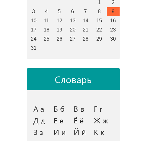
1
2
3
4
5
6
7
8
9
10
11
12
13
14
15
16
17
18
19
20
21
22
23
24
25
26
27
28
29
30
31
Словарь
А а
Б б
В в
Г г
Д д
Е е
Ё ё
Ж ж
З з
И и
Й й
К к