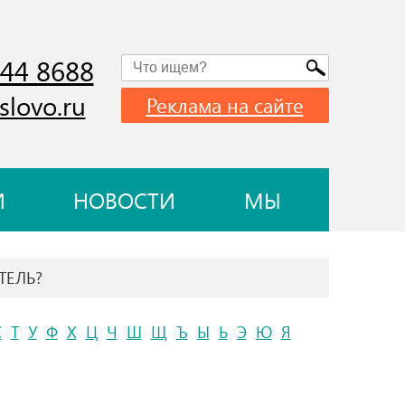
744 8688
slovo.ru
Реклама на сайте
И
НОВОСТИ
МЫ
ТЕЛЬ?
С
Т
У
Ф
Х
Ц
Ч
Ш
Щ
Ъ
Ы
Ь
Э
Ю
Я