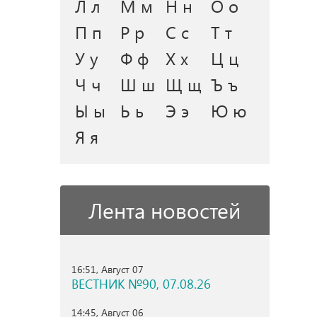
Л л
М м
Н н
О о
П п
Р р
С с
Т т
У у
Ф ф
Х х
Ц ц
Ч ч
Ш ш
Щ щ
Ъ ъ
Ы ы
Ь ь
Э э
Ю ю
Я я
Лента новостей
16:51, Август 07
ВЕСТНИК №90, 07.08.26
14:45, Август 06