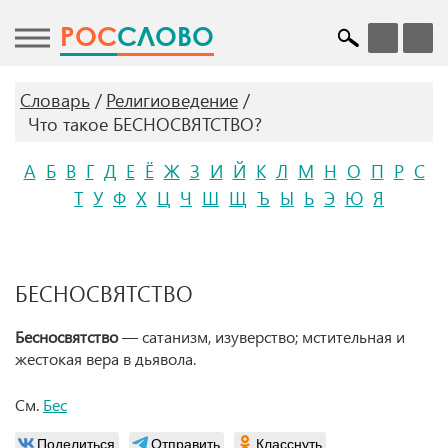
POC
СЛОВО
Словарь
Религиоведение
Что такое БЕСНОСВЯТСТВО?
А
Б
В
Г
Д
Е
Ё
Ж
З
И
Й
К
Л
М
Н
О
П
Р
С
Т
У
Ф
Х
Ц
Ч
Ш
Щ
Ъ
Ы
Ь
Э
Ю
Я
БЕСНОСВЯТСТВО
Бесносвятство
— сатанизм, изуверство; мстительная и
жестокая вера в дьявола.
См.
Бес
Поделиться
Отправить
Класснуть