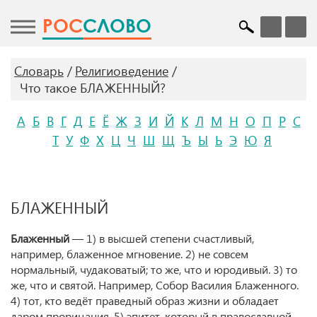
POC
СЛОВО
Словарь
Религиоведение
Что такое БЛАЖЕННЫЙ?
А
Б
В
Г
Д
Е
Ё
Ж
З
И
Й
К
Л
М
Н
О
П
Р
С
Т
У
Ф
Х
Ц
Ч
Ш
Щ
Ъ
Ы
Ь
Э
Ю
Я
БЛАЖЕННЫЙ
Блаженный
— 1) в высшей степени счастливый,
например, блаженное мгновение. 2) не совсем
нормальный, чудаковатый; то же, что и юродивый. 3) то
же, что и святой. Например, Собор Василия Блаженного.
4) тот, кто ведёт праведный образ жизни и обладает
даром прорицания. 5) эпитет, который в православной