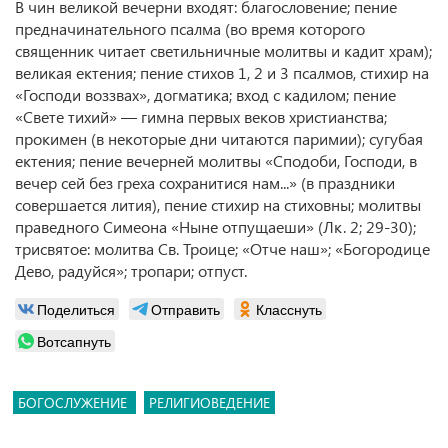
В чин великой вечерни входят: благословение; пение
предначинательного псалма (во время которого
священник читает светильничные молитвы и кадит храм);
великая ектения; пение стихов 1, 2 и 3 псалмов, стихир на
«Господи воззвах», догматика; вход с кадилом; пение
«Свете тихий» — гимна первых веков христианства;
прокимен (в некоторые дни читаются паримии); сугубая
ектения; пение вечерней молитвы «Сподоби, Господи, в
вечер сей без греха сохранитися нам...» (в праздники
совершается лития), пение стихир на стиховны; молитвы
праведного Симеона «Ныне отпущаеши» (Лк. 2; 29-30);
трисвятое: молитва Св. Троице; «Отче наш»; «Богородице
Дево, радуйся»; тропари; отпуст.
Поделиться
Отправить
Класснуть
Вотсапнуть
БОГОСЛУЖЕНИЕ
РЕЛИГИОВЕДЕНИЕ