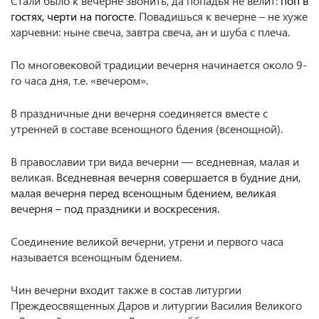
Стали было к вечерне звонить, да попадья не велит:
поп в
гостях, черти на погосте
. Повадишься к вечерне – не хуже
харчевни: ныне свеча, завтра свеча, ан и шуба с плеча.
По многовековой традиции вечерня начинается около 9-
го часа дня, т.е. «вечером».
В праздничные дни вечерня соединяется вместе с
утренней в составе всенощного бдения (всенощной).
В православии три вида вечерни — вседневная, малая и
великая.
Вседневная вечерня совершается в будние дни,
малая вечерня перед всенощным бдением, великая
вечерня – под праздники и воскресения.
Соединение великой вечерни, утрени и первого часа
называется всенощным бдением.
Чин вечерни входит также в состав литургии
Преждеосвященных Даров и литургии Василия Великого