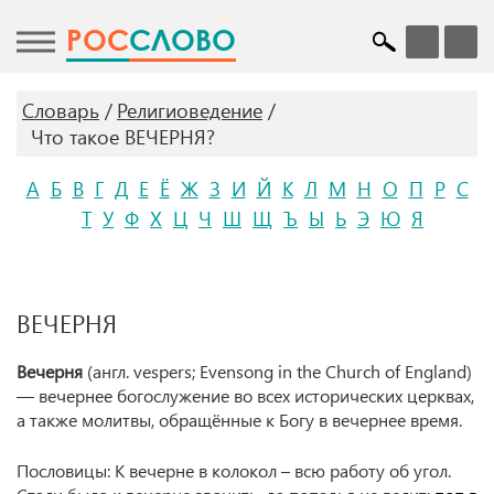
POC
СЛОВО
Словарь
Религиоведение
Что такое ВЕЧЕРНЯ?
А
Б
В
Г
Д
Е
Ё
Ж
З
И
Й
К
Л
М
Н
О
П
Р
С
Т
У
Ф
Х
Ц
Ч
Ш
Щ
Ъ
Ы
Ь
Э
Ю
Я
ВЕЧЕРНЯ
Вечерня
(англ. vespers; Evensong in the Church of England)
— вечернее богослужение
во всех исторических церквах
,
а также молитвы, обращённые к Богу в вечернее время.
Пословицы: К вечерне в колокол – всю работу об угол.