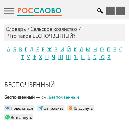
POC
СЛОВО
Словарь
Сельское хозяйство
Что такое БЕСПОЧВЕННЫЙ?
А
Б
В
Г
Д
Е
Ё
Ж
З
И
Й
К
Л
М
Н
О
П
Р
С
Т
У
Ф
Х
Ц
Ч
Ш
Щ
Ъ
Ы
Ь
Э
Ю
Я
БЕСПОЧВЕННЫЙ
Беспочвенный
— см.
Безпочвенный
Поделиться
Отправить
Класснуть
Вотсапнуть