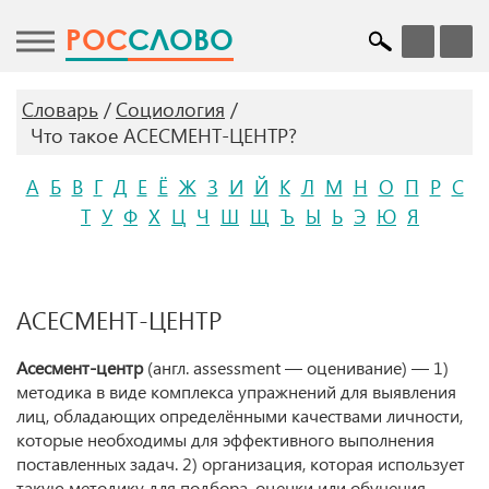
POC
СЛОВО
Словарь
Социология
Что такое АСЕСМЕНТ-ЦЕНТР?
А
Б
В
Г
Д
Е
Ё
Ж
З
И
Й
К
Л
М
Н
О
П
Р
С
Т
У
Ф
Х
Ц
Ч
Ш
Щ
Ъ
Ы
Ь
Э
Ю
Я
АСЕСМЕНТ-ЦЕНТР
Асесмент-центр
(англ. assessment — оценивание) — 1)
методика в виде комплекса упражнений для выявления
лиц, обладающих определёнными качествами личности,
которые необходимы для эффективного выполнения
поставленных задач. 2) организация, которая использует
такую методику для подбора, оценки или обучения