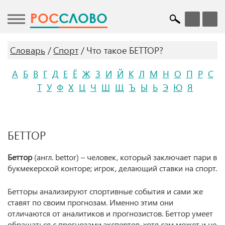
POC
СЛОВО
Словарь
Спорт
Что такое БЕТТОР?
А
Б
В
Г
Д
Е
Ё
Ж
З
И
Й
К
Л
М
Н
О
П
Р
С
Т
У
Ф
Х
Ц
Ч
Ш
Щ
Ъ
Ы
Ь
Э
Ю
Я
БЕТТОР
Беттор
(англ. bettor) – человек, который заключает пари в
букмекерской конторе; игрок, делающий ставки на спорт.
Бетторы анализируют спортивные события и сами же
ставят по своим прогнозам. Именно этим они
отличаются от аналитиков и прогнозистов. Беттор умеет
обращаться с прогнозами экспертов, хотя сам может и не