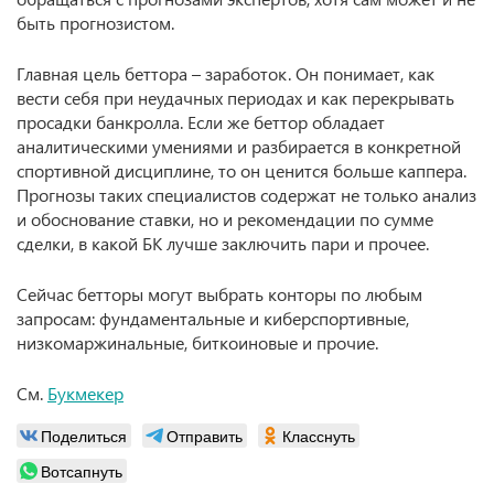
быть прогнозистом.
Главная цель беттора – заработок. Он понимает, как
вести себя при неудачных периодах и как перекрывать
просадки банкролла. Если же беттор обладает
аналитическими умениями и разбирается в конкретной
спортивной дисциплине, то он ценится больше каппера.
Прогнозы таких специалистов содержат не только анализ
и обоснование ставки, но и рекомендации по сумме
сделки, в какой БК лучше заключить пари и прочее.
Сейчас бетторы могут выбрать конторы по любым
запросам: фундаментальные и киберспортивные,
низкомаржинальные, биткоиновые и прочие.
См.
Букмекер
Поделиться
Отправить
Класснуть
Вотсапнуть