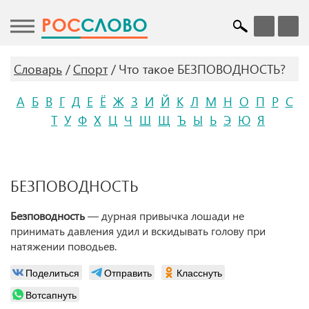
POC
СЛОВО
Словарь
Спорт
Что такое БЕЗПОВОДНОСТЬ?
А
Б
В
Г
Д
Е
Ё
Ж
З
И
Й
К
Л
М
Н
О
П
Р
С
Т
У
Ф
Х
Ц
Ч
Ш
Щ
Ъ
Ы
Ь
Э
Ю
Я
БЕЗПОВОДНОСТЬ
Безповодность
— дурная привычка лошади не
принимать давления удил и вскидывать голову при
натяжении поводьев.
Поделиться
Отправить
Класснуть
Вотсапнуть