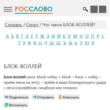
POC
СЛОВО
Словарь
Спорт
Что такое БЛОК-ВОЛЛЕЙ?
А
Б
В
Г
Д
Е
Ё
Ж
З
И
Й
К
Л
М
Н
О
П
Р
С
Т
У
Ф
Х
Ц
Ч
Ш
Щ
Ъ
Ы
Ь
Э
Ю
Я
БЛОК-ВОЛЛЕЙ
Блок-воллей
(англ. block-volley = block – блок + volley –
приём мяча на лету) – приём в виде блокирующего удара
с лёта в волейболе, гандболе или теннисе.
Поделиться
Отправить
Класснуть
Вотсапнуть